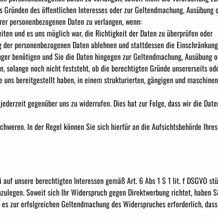
 aus Gründen des öffentlichen Interesses oder zur Geltendmachung, Ausübung 
rer personenbezogenen Daten zu verlangen, wenn:
iten und es uns möglich war, die Richtigkeit der Daten zu überprüfen oder
ng der personenbezogenen Daten ablehnen und stattdessen die Einschränkun
änger benötigen und Sie die Daten hingegen zur Geltendmachung, Ausübung o
, solange noch nicht feststeht, ob die berechtigten Gründe unsererseits od
uns bereitgestellt haben, in einem strukturierten, gängigen und maschinen
ederzeit gegenüber uns zu widerrufen. Dies hat zur Folge, dass wir die Daten
hweren. In der Regel können Sie sich hierfür an die Aufsichtsbehörde Ihres
auf unsere berechtigten Interessen gemäß Art. 6 Abs 1 S 1 lit. f DSGVO st
zulegen. Soweit sich Ihr Widerspruch gegen Direktwerbung richtet, haben S
 es zur erfolgreichen Geltendmachung des Widerspruches erforderlich, dass 