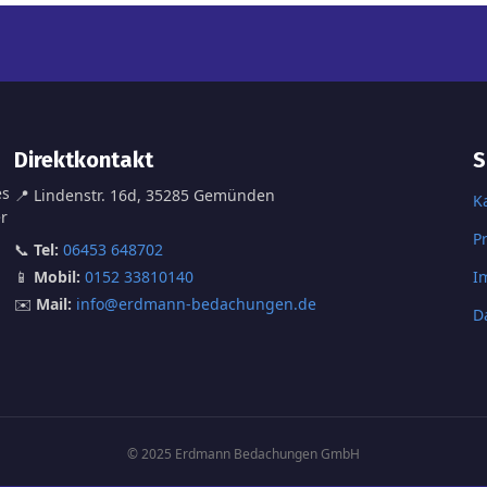
Direktkontakt
S
es
📍 Lindenstr. 16d, 35285 Gemünden
K
r
P
📞
Tel:
06453 648702
📱
Mobil:
0152 33810140
I
✉️
Mail:
info@erdmann-bedachungen.de
D
©
2025
Erdmann Bedachungen GmbH