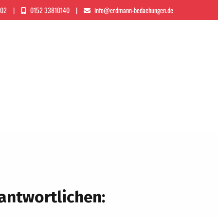
702
|
0152 33810140
|
info@erdmann-bedachungen.de
antwortlichen: